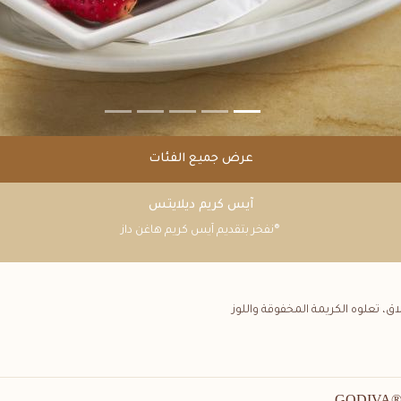
عرض جميع الفئات
آيس كريم ديلايتس
®نفخر بتقديم آيس كريم هاغن داز
 تعلوه الكريمة المخفوقة واللوز