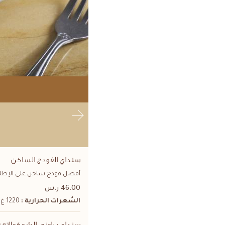
سنداي الفودج الساخن
أفضل فودج ساخن على الإطلاق،
46.00 ر.س
السُعرات الحرارية :
1220 غ
GODIVA® سنداي براوني الشوكولاته