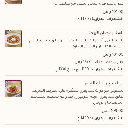
طازج، لحم بقري مدخن المقدد مع صلصة حار
101.00 ر.س
السُعرات الحرارية :
1460 غ
باستا بالأجبان الأربعة
باستا البينّي، أجبان الموزاريلا، الريكوتا، الرومانو والبارميزان مع
صلصة المارينارا والريحان الطازج
101.00 ر.س
خيارات : مع الدجاج
125.00
ر.س
السُعرات الحرارية :
1190;مع دجاح 1330 غ
سباغيتي وكرات اللحم
سباغيتي مع كرات لحم بقري محضّرة على الطريقة المنزلية،
نقانق لحم بقري، جبنة البارميزان، تقدّم مع صلصة الطماطم
الخاصة بنا والريحان
109.00 ر.س
السُعرات الحرارية :
1400 غ