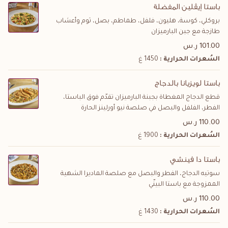
باستا إيڤلين المفضلة
بروكلي، كوسة، هليون، فلفل، طماطم، بصل، ثوم وأعشاب
طازجة مع جبن البارميزان
101.00 ر.س
السُعرات الحرارية :
1450 غ
باستا لويزيانا بالدجاج
قطع الدجاج المغطاة بجبنة البارميزان تقدّم فوق الباستا،
الفطر، الفلفل والبصل في صلصة نيو أورلينز الحارة
110.00 ر.س
السُعرات الحرارية :
1900 غ
باستا دا فينشي
سوتيه الدجاج، الفطر والبصل مع صلصة الماديرا الشهية
الممزوجة مع باستا البينّي
110.00 ر.س
السُعرات الحرارية :
1430 غ