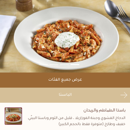
عرض جميع الفئات
الباستا
باستا الطماطم والريحان
الدجاج المشوي وجبنة الموزاريلا ، قليل من الثوم وباستا البينّي.
خفيف وطازج (متوفرة فقط بالحجم الكبير)