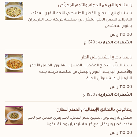
باستا فرفالي مع الدجاج والثوم المحمّص
باستا باو تاي، الدجاج، الفطر، الطماطم، اللحم البقري المقدّد،
البازيلاء، البصل الحلو المتبّل، في صلصة كريمة جبنة البارميزان
بالثوم المحمّص
110.00 ر.س
السُعرات الحرارية :
1570 غ
باستا دجاج الشيبوتلي الحار
باستا البينّي، الدجاج المغطى بالعسل، الهليون، الفلفل الأحمر
والأخضر، البازيلاء، الثوم والبصل في صلصة كريمة جبنة
البارميزان والشيبوتلي الحارة
110.00 ر.س
السُعرات الحرارية :
1950 غ
ريغاتوني بالنقانق الإيطالية والفطر الطازج
معكرونة ريغاتوني، سجق لحم العجل، لحم بقري مدخن مع لحم
مقدد، فطر وبروكلي مع كريمة بارميزان وجبنة ريكوتا
110.00 ر.س