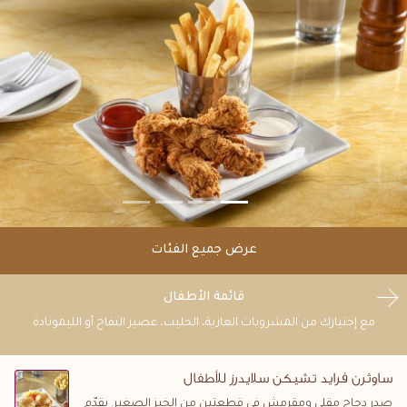
عرض جميع الفئات
قائمة الأطفال
مع إختيارك من المشروبات الغازية، الحليب، عصير التفاح أو الليمونادة
ساوثرن فرايد تشيكن سلايدرز للأطفال
صدر دجاج مقلي ومقرمش في قطعتين من الخبز الصغير. يقدّم