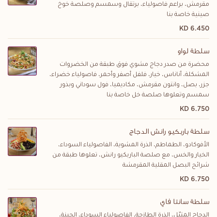
مقرمش، براعم فاصولياء، برتقال وسمسم وصلصة خوخ
صينية خاصة بنا
6.450 KD
سلطة لواو
محضرة من صدر دجاج مشوي فوق طبقة من الخضروات
المشكلة، أناناس، خيار، فلفل أصفر وأحمر، فاصولياء خضراء،
جزر، بصل، وانتون مقرمش، مكاديميا، فول سوداني وبذور
سمسم وتعلوها صلصة خل خاصة بنا
6.750 KD
سلطة باربكيو رانش الدجاج
الأفوكادو، الطماطم، الذرة المشوية، الفاصولياء السوداء،
الخيار والخس، مع صلصة الباربكيو رانش، تعلوها طبقة من
شرائح البصل المقلية المقرمشة
6.750 KD
سلطة سانتا فاي
الدجاج المتبّل، الذرة الطازجة، الفاصولياء السوداء، الجبنة،