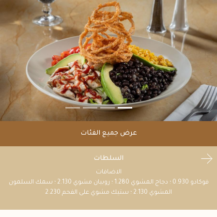
عرض جميع الفئات
السلطات
الاضافات
فوكادو 0.930 ؛ دجاج المشوي 1.280 ؛ روبيان مشوي 2.130 ؛ سمك السلمون
المشوي 2.130 ؛ ستيك مشوي على الفحم 2.230