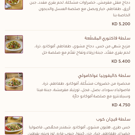
دجاج مقلي مقرمش، خضراوات مشكلة، لحم بقري مقدد، جبن
أزرق، طماطم، خيار وبصل مع صلصة العسل والديجون
الخاصة بنا
5.200 KD
سلطة فاكتوري المقطّعة
مزيج شهي من خس، دجاج مشوي، طماطم، أفوكادو، ذرة،
لحم بقري مقدّد، جبنة زرقاء وتفاح تقدّم مع صلصة خل
5.400 KD
سلطة كاليفورنيا غواكامولي
محضرة من خضروات مشكّلة، أفوكادو، طماطم، ذرة،
فاصولياء سوداء، بصل، فجل، تورتيلا مقرمشة، جبنة فيتا
وسيلانترو مع صلصة أفوكادو حارّة
4.750 KD
سلطة فيچان كوب
خس طري، هليون مشوي، أفوكادو، شمندر محمّص، فاصوليا
خضراء، طماطم، خيار، جزر، كينوا، حبوب فارو، لوز وبذور يقطين