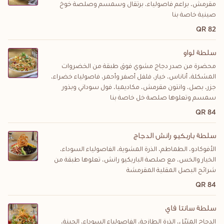
مقرمش، براعم فاصولياء، برتقال وسمسم وصلصة خوخ
صينية خاصة بنا
82 QR
سلطة لواو
محضرة من صدر دجاج مشوي فوق طبقة من الخضروات
المشكلة، أناناس، خيار، فلفل أصفر وأحمر، فاصولياء خضراء،
جزر، بصل، وانتون مقرمش، مكاديميا، فول سوداني وبذور
سمسم وتعلوها صلصة خل خاصة بنا
84 QR
سلطة باربكيو رانش الدجاج
الأفوكادو، الطماطم، الذرة المشوية، الفاصولياء السوداء،
الخيار والخس، مع صلصة الباربكيو رانش، تعلوها طبقة من
شرائح البصل المقلية المقرمشة
84 QR
سلطة سانتا فاي
الدجاج المتبّل، الذرة الطازجة، الفاصولياء السوداء، الجبنة،