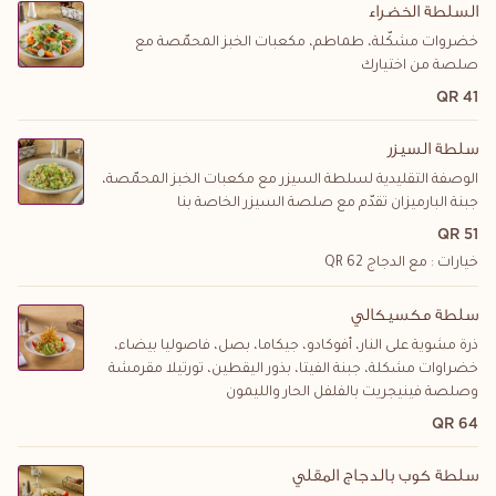
السلطة الخضراء
خضروات مشكّلة، طماطم، مكعبات الخبز المحمّصة مع
صلصة من اختيارك
41 QR
سلطة السيزر
الوصفة التقليدية لسلطة السيزر مع مكعبات الخبز المحمّصة،
جبنة البارميزان تقدّم مع صلصة السيزر الخاصة بنا
51 QR
خيارات : مع الدجاج
62
QR
سلطة مكسيكالي
ذرة مشوية على النار، أفوكادو، جيكاما، بصل، فاصوليا بيضاء،
خضراوات مشكلة، جبنة الفيتا، بذور اليقطين، تورتيلا مقرمشة
وصلصة فينيجريت بالفلفل الحار والليمون
64 QR
سلطة كوب بالدجاج المقلي