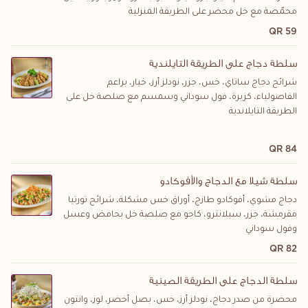
محمّصة مع خل محضر على الطريقة المنزلية
59 QR
سلطة دجاج على الطريقة التايلندية
شرائح دجاج ساتاي، خس، جزر، نودلز أرز، خيار، براعم
الفاصولياء، كزبرة، فول سوداني وسمسم مع صلصة خل على
الطريقة التايلاندية
84 QR
سلطة شيلا مع الدجاج والأفوكادو
دجاج مشوي، أفوكادو طازج، أوراق خس مشكلة، شرائح تورتيا
مقرمشة، جزر، سيلانترو، كاجو مع صلصة خل بحامض وعسل
وفول سوداني
82 QR
سلطة الدجاج على الطريقة الصينية
محضرة من صدر دجاج، نودلز أرز، خس، بصل أخضر، لوز، وانتون