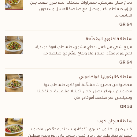
دجاج مقلي مقرمش، خضراوات مشكلة، لحم بقري مقدد، جبن
أزرق، طماطم، خيار وبصل مع صلصة العسل والديجون
الخاصة بنا
64 QR
سلطة فاكتوري المقطّعة
مزيج شهي من خس، دجاج مشوي، طماطم، أفوكادو، ذرة،
لحم بقري مقدّد، جبنة زرقاء وتفاح تقدّم مع صلصة خل
64 QR
سلطة كاليفورنيا غواكامولي
محضرة من خضروات مشكّلة، أفوكادو، طماطم، ذرة،
فاصولياء سوداء، بصل، فجل، تورتيلا مقرمشة، جبنة فيتا
وسيلانترو مع صلصة أفوكادو حارّة
53 QR
سلطة فيچان كوب
خس طري، هليون مشوي، أفوكادو، شمندر محمّص، فاصوليا
خضراء، طماطم، خيار، جزر، كينوا، حبوب فارو، لوز وبذور يقطين