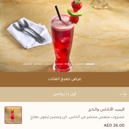
عرض جميع الفئات
أون ذا روكس
لايميد الأناناس والكرز
مشروب منعش محضر من أناناس، كرز وعصير ليمون طازج
26.00 AED