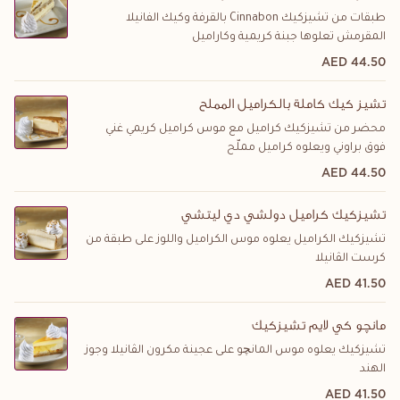
طبقات من تشيزكيك Cinnabon بالقرفة وكيك الفانيلا
المقرمش تعلوها جبنة كريمية وكاراميل
44.50 AED
تشيز كيك كاملة بالكراميل المملح
محضر من تشيزكيك كراميل مع موس كراميل كريمي غني
فوق براوني ويعلوه كراميل مملّح
44.50 AED
تشيزكيك كراميل دولشي دي ليتشي
تشيزكيك الكراميل يعلوه موس الكراميل واللوز على طبقة من
كرست الڤانيلا
41.50 AED
مانچو كي لايم تشيزكيك
تشيزكيك يعلوه موس المانچو على عجينة مكرون الڤانيلا وجوز
الهند
41.50 AED