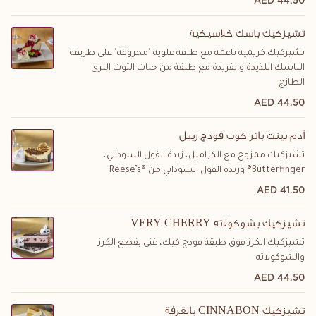
44.50 AED
تشيزكيك باسك كلاسيكية
تشيزكيك كريمية ناعمة مع طبقة علوية "محروقة" على طريقة
الباسك اللذيذة والفريدة مع طبقة من حبات التوت البري
الطازج
44.50 AED
آدم بينت باتر كوب فودج ريبل
تشيزكيك ممزوج مع الكراميل، زبدة الفول السوداني،
Butterfinger® وزبدة الفول السوداني من ®Reese’s
41.50 AED
VERY CHERRY تشيزكيك بشوكولاته
تشيزكيك الكرز فوق طبقة فودج كيك، غني بقطع الكرز
والشوكولاته
44.50 AED
بالقرفة CINNABON تشيزكيك