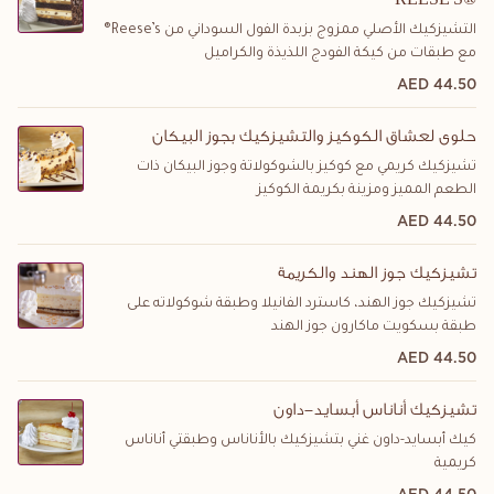
التشيزكيك الأصلي ممزوج بزبدة الفول السوداني من Reese’s®
مع طبقات من كيكة الفودج اللذيذة والكراميل
44.50 AED
حلوى لعشاق الكوكيز والتشيزكيك بجوز البيكان
تشيزكيك كريمي مع كوكيز بالشوكولاتة وجوز البيكان ذات
الطعم المميز ومزينة بكريمة الكوكيز
44.50 AED
تشيزكيك جوز الهند والكريمة
تشيزكيك جوز الهند، كاسترد الفانيلا وطبقة شوكولاته على
طبقة بسكويت ماكارون جوز الهند
44.50 AED
تشيزكيك أناناس أبسايد-داون
كيك أبسايد-داون غني بتشيزكيك بالأناناس وطبقتي أناناس
كريمية