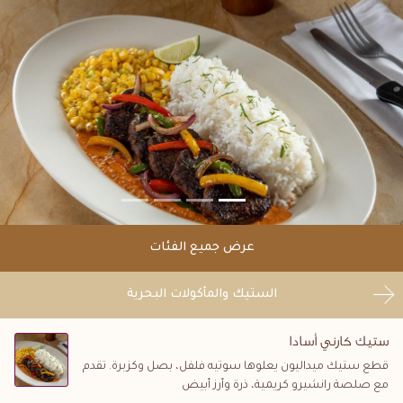
عرض جميع الفئات
الستيك والمأكولات البحرية
ستيك كارني أسادا
قطع ستيك ميداليون يعلوها سوتيه فلفل، بصل وكزبرة. تقدم
مع صلصة رانشيرو كريمية، ذرة وأرز أبيض