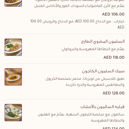
سوتيه الروبيان مع صلصة جامايكا الحارة بالفلفل الأسود.
يقدّم مع الأرز، الفاصولياء السوداء، الموز والأناناس المتبل
106.00 AED
خيارات : مع الدجاج
100.00
AED; مع الدجاج والروبيان
106.00
AED
السلمون المشوي الطازج
يقدّم مع البطاطا المهروسة والبروكولي
118.00 AED
سمك السلمون الكاجون
طبق كلاسيكي من لويزيانا، محمر بصلصة الكريول
والبطاطس المهروسة والذرة بالزبدة
128.00 AED
فيليه السالمون بالأعشاب
سالمون مع صلصة الليمون الشهية، يقدّم مع الهليون
والبطاطا المهروسة