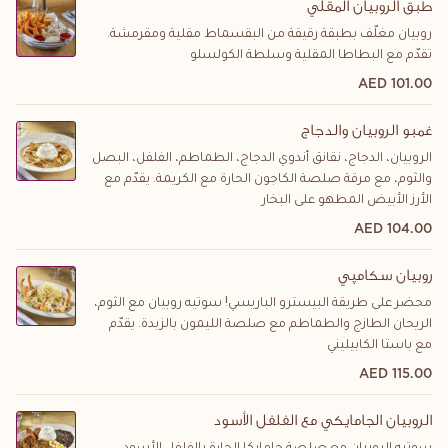
طبق الروبيان المقلي
روبيان مغلّف بطبقة رقيقة من البقسماط مقلية ومقرمشة.
تقدّم مع البطاطا المقلية وسلطة الكولسلو
101.00 AED
غمبو الروبيان والدجاج
الروبيان، الدجاج، نقانق أندوي الدجاج، الطماطم، الفلفل، البصل
والثوم، مع مرقة صلصة الكاجون الحارة مع الكريمة. يقدّم مع
الأرز الأبيض المطهو على البخار
104.00 AED
روبيان سكامپي
محضر على طريقة البيسترو الباريسي! سوتيه روبيان مع الثوم،
الريحان الطازج والطماطم مع صلصة الليمون بالزبدة. يقدّم
مع باستا الكابيليني
115.00 AED
الروبيان الجامايكي مع الفلفل الأسود